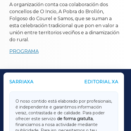
A organización conta coa colaboración dos
concellos de O Incio, A Pobra do Brollón,
Folgoso do Courel e Samos, que se suman a
esta celebración tradicional que pon en valor a
unión entre territorios veciños e a dinamización
do rural.
PROGRAMA
SARRIAXA
EDITORIAL XA
OUTROS PERIÓDICOS
GALICIAXA
O noso contido está elaborado por profesionais,
é independente e garantimos información
LUGOXA
veraz, contrastada e de calidade. Para poder
ofrecer este servizo
de forma gratuíta
,
financiamos a nosa actividade mediante
TERRACHAXA
publicidade. Para iso, necesitamos o teu