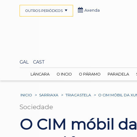
Axenda
OUTROS PERIÓDICOS
GAL
CAST
LÁNCARA
O INCIO
O PÁRAMO
PARADELA
INICIO
>
SARRIAXA
>
TRIACASTELA
>
O CIM MÓBIL DA X
Sociedade
O CIM móbil da