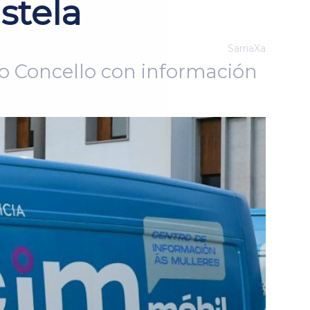
stela
SarriaXa
do Concello con información