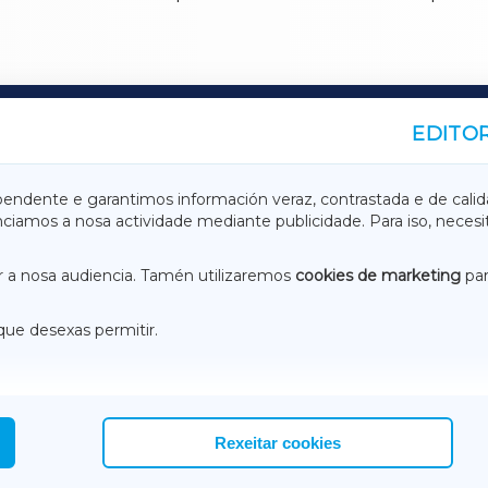
EDITOR
A
TERRACHAXA
pendente e garantimos información veraz, contrastada e de calid
anciamos a nosa actividade mediante publicidade. Para iso, neces
ASACRAXA
ACORUÑAXA
 a nosa audiencia. Tamén utilizaremos
cookies de marketing
par
que desexas permitir.
ACEBOOK
CONTACTO
NSTAGRAM
EMEROTECA
Rexeitar cookies