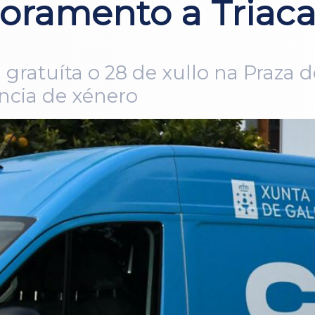
soramento a Triaca
 gratuíta o 28 de xullo na Praza 
encia de xénero