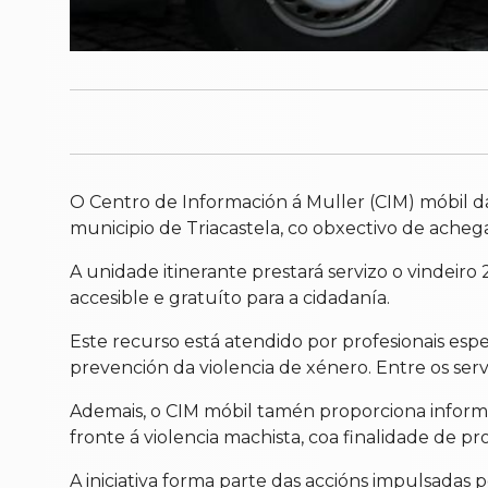
O Centro de Información á Muller (CIM) móbil d
municipio de Triacastela, co obxectivo de achega
A unidade itinerante prestará servizo o vindeiro
accesible e gratuíto para a cidadanía.
Este recurso está atendido por profesionais esp
prevención da violencia de xénero. Entre os servi
Ademais, o CIM móbil tamén proporciona informac
fronte á violencia machista, coa finalidade de p
A iniciativa forma parte das accións impulsadas po