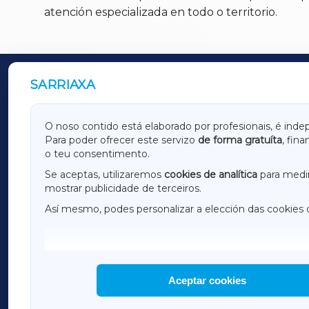
atención especializada en todo o territorio.
SARRIAXA
OUTROS PERIÓDICOS
GALICIAXA
LUGOX
O noso contido está elaborado por profesionais, é inde
Para poder ofrecer este servizo
de forma gratuíta
, fin
AMARIÑAXA
RIBEIR
o teu consentimento.
OURENSEXA
Se aceptas, utilizaremos
cookies de analítica
para medir
mostrar publicidade de terceiros.
Así mesmo, podes personalizar a elección das cookies 
F
I
H
Aceptar cookies