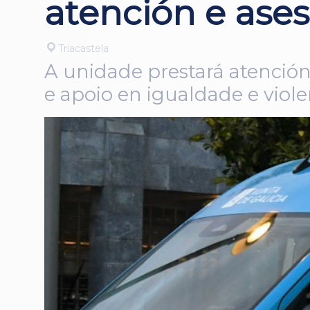
atención e ase
Triacastela
A unidade prestará atención
e apoio en igualdade e viol