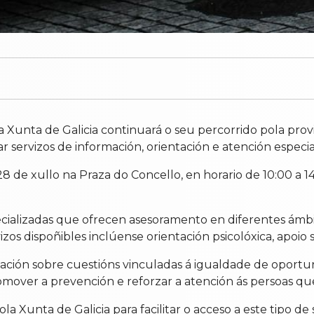
a Xunta de Galicia continuará o seu percorrido pola pro
r servizos de información, orientación e atención especia
 28 de xullo na Praza do Concello, en horario de 10:00 a 1
ecializadas que ofrecen asesoramento en diferentes ámb
zos dispoñibles inclúense orientación psicolóxica, apoio 
ión sobre cuestións vinculadas á igualdade de oportunid
romover a prevención e reforzar a atención ás persoas qu
la Xunta de Galicia para facilitar o acceso a este tipo de 