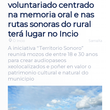
voluntariado centrado
na memoria oral e nas
rutas sonoras do rural
terá lugar no Incio
O Incio
SarriaXa
A iniciativa “Territorio Sonoro”
reunirá mozos de entre 18 e 30 anos
para crear audiopaseos
xeolocalizados e poñer en valor o
patrimonio cultural e natural do
municipio