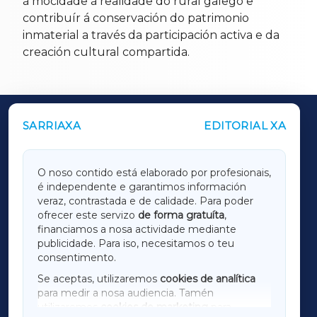
á mocidade á realidade do rural galego e
contribuír á conservación do patrimonio
inmaterial a través da participación activa e da
creación cultural compartida.
SARRIAXA
EDITORIAL XA
OUTROS PERIÓDICOS
GALICIAXA
O noso contido está elaborado por profesionais,
é independente e garantimos información
LUGOXA
veraz, contrastada e de calidade. Para poder
ofrecer este servizo
de forma gratuíta
,
financiamos a nosa actividade mediante
TERRACHAXA
publicidade. Para iso, necesitamos o teu
consentimento.
SARRIAXA
Se aceptas, utilizaremos
cookies de analítica
para medir a nosa audiencia. Tamén
AMARIÑAXA
utilizaremos
cookies de marketing
para