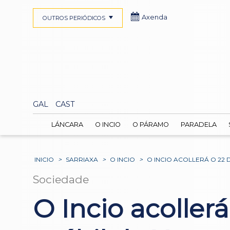
Axenda
OUTROS PERIÓDICOS
GAL
CAST
LÁNCARA
O INCIO
O PÁRAMO
PARADELA
INICIO
>
SARRIAXA
>
O INCIO
>
O INCIO ACOLLERÁ O 22 
Sociedade
O Incio acoller