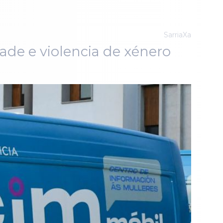
SarriaXa
dade e violencia de xénero