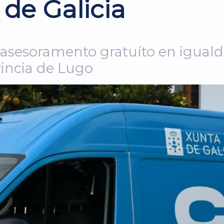
de Galicia
á asesoramento gratuíto en igual
vincia de Lugo