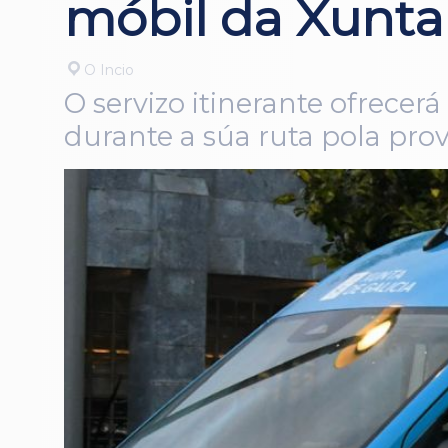
móbil da Xunta 
O Incio
O servizo itinerante ofrecer
durante a súa ruta pola pro