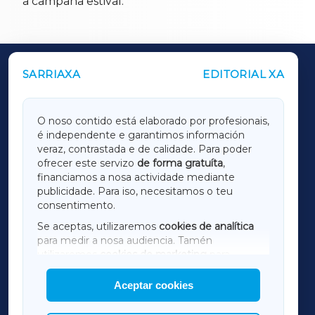
a campaña estival.
SARRIAXA
EDITORIAL XA
OUTROS PERIÓDICOS
GALICIAXA
O noso contido está elaborado por profesionais,
é independente e garantimos información
LUGOXA
veraz, contrastada e de calidade. Para poder
ofrecer este servizo
de forma gratuíta
,
financiamos a nosa actividade mediante
TERRACHAXA
publicidade. Para iso, necesitamos o teu
consentimento.
SARRIAXA
Se aceptas, utilizaremos
cookies de analítica
para medir a nosa audiencia. Tamén
AMARIÑAXA
utilizaremos
cookies de marketing
para
mostrar publicidade de terceiros.
Aceptar cookies
RIBEIRASACRAXA
Así mesmo, podes personalizar a elección das
cookies que desexas permitir.