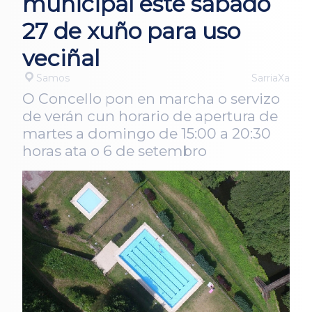
municipal este sábado
27 de xuño para uso
veciñal
Samos
SarriaXa
O Concello pon en marcha o servizo
de verán cun horario de apertura de
martes a domingo de 15:00 a 20:30
horas ata o 6 de setembro