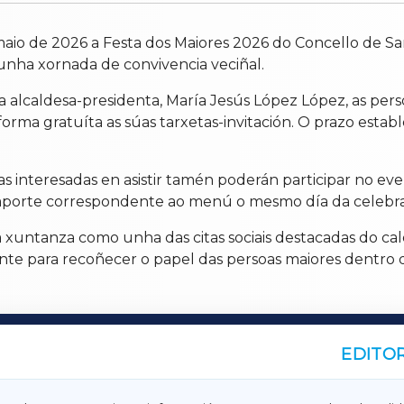
maio de 2026 a Festa dos Maiores 2026 do Concello de S
unha xornada de convivencia veciñal.
 alcaldesa-presidenta, María Jesús López López, as pe
rma gratuíta as súas tarxetas-invitación. O prazo estable
s interesadas en asistir tamén poderán participar no ev
 importe correspondente ao menú o mesmo día da celebra
a xuntanza como unha das citas sociais destacadas do ca
te para recoñecer o papel das persoas maiores dentro
EDITOR