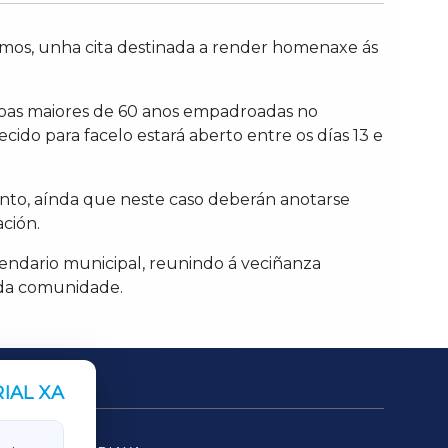
amos, unha cita destinada a render homenaxe ás
rsoas maiores de 60 anos empadroadas no
cido para facelo estará aberto entre os días 13 e
ento, aínda que neste caso deberán anotarse
ción.
lendario municipal, reunindo á veciñanza
 da comunidade.
IAL XA