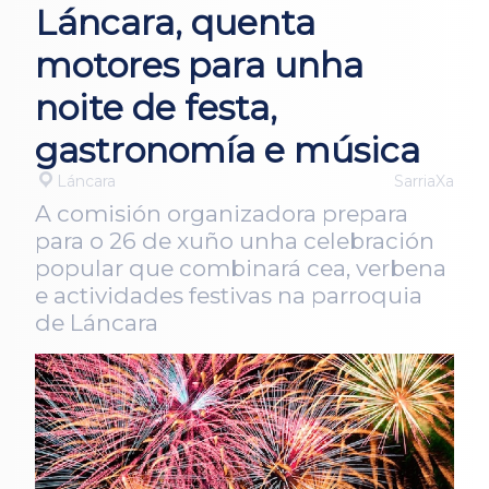
Láncara, quenta
motores para unha
noite de festa,
gastronomía e música
Láncara
SarriaXa
A comisión organizadora prepara
para o 26 de xuño unha celebración
popular que combinará cea, verbena
e actividades festivas na parroquia
de Láncara