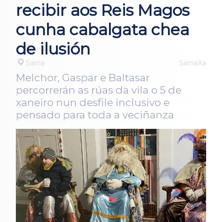
recibir aos Reis Magos
cunha cabalgata chea
de ilusión
Sarria
SarriaXa
Melchor, Gaspar e Baltasar
percorrerán as rúas da vila o 5 de
xaneiro nun desfile inclusivo e
pensado para toda a veciñanza