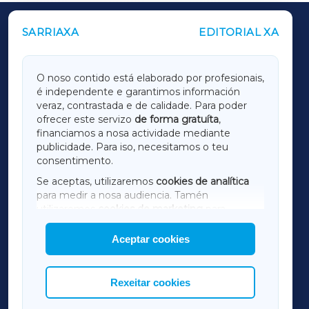
SARRIAXA
EDITORIAL XA
OUTROS PERIÓDICOS
GALICIAXA
O noso contido está elaborado por profesionais,
é independente e garantimos información
LUGOXA
veraz, contrastada e de calidade. Para poder
ofrecer este servizo
de forma gratuíta
,
financiamos a nosa actividade mediante
TERRACHAXA
publicidade. Para iso, necesitamos o teu
consentimento.
SARRIAXA
Se aceptas, utilizaremos
cookies de analítica
para medir a nosa audiencia. Tamén
AMARIÑAXA
utilizaremos
cookies de marketing
para
mostrar publicidade de terceiros.
Aceptar cookies
RIBEIRASACRAXA
Así mesmo, podes personalizar a elección das
cookies que desexas permitir.
ACORUÑAXA
Rexeitar cookies