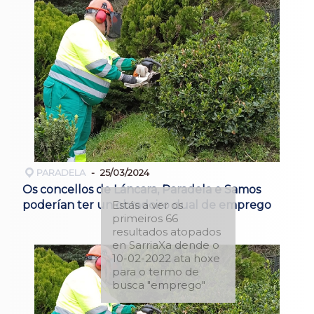
PARADELA
25/03/2024
Os concellos de Láncara, Paradela e Samos
poderían ter un obradoiro dual de emprego
Estás a ver os
primeiros 66
resultados atopados
en SarriaXa dende o
10-02-2022 ata hoxe
para o termo de
busca "emprego"