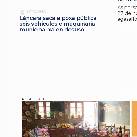
As pers
LÁNCARA
27 de n
Láncara saca a poxa pública
agasall
seis vehículos e maquinaria
municipal xa en desuso