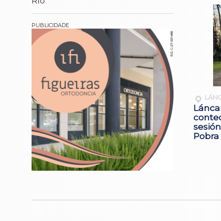
Río
LÁN
Lánca
conte
sesión
Pobra