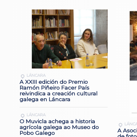
LÁNCARA
A XXIII edición do Premio
Ramón Piñeiro Facer País
reivindica a creación cultural
galega en Láncara
LÁNCARA
O Muvicla achega a historia
LÁNC
agrícola galega ao Museo do
A Asoc
Pobo Galego
de foto