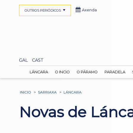
Axenda
OUTROS PERIÓDICOS
GAL
CAST
LÁNCARA
O INCIO
O PÁRAMO
PARADELA
INICIO
>
SARRIAXA
>
LÁNCARA
Novas de Lánc