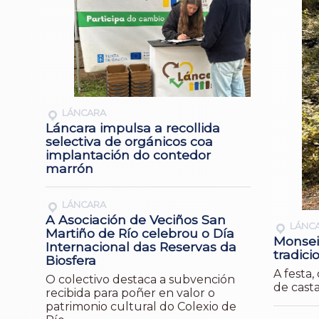
LÁNCARA
Láncara impulsa a recollida
selectiva de orgánicos coa
implantación do contedor
marrón
LÁNCARA
A Asociación de Veciños San
LÁNC
Martiño de Río celebrou o Día
Monsei
Internacional das Reservas da
tradici
Biosfera
A festa
O colectivo destaca a subvención
de casta
recibida para poñer en valor o
patrimonio cultural do Colexio de