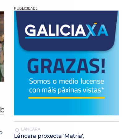
LÁNCARA
o
Láncara proxecta 'Matria',